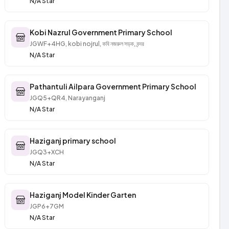
N/A Star
Kobi Nazrul Government Primary School
JGWF+4HG, kobi nojrul, কবি নজরুল সড়ক, বন্দর
N/A Star
Pathantuli Ailpara Government Primary School
JGQ5+QR4, Narayanganj
N/A Star
Haziganj primary school
JGQ3+XCH
N/A Star
Haziganj Model Kinder Garten
JGP6+7GM
N/A Star