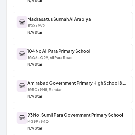
N/A Star
Madrasatus Sunnah Al Arabiya
JFXX+9V2
N/A Star
104 No Ail Para Primary School
JGQ6+Q29, Ail Para Road
N/A Star
Amirabad Government Primary High School &
College
JGRC+9M8, Bandar
N/A Star
93 No. Sumil Para Government Primary School
MG9F+94Q
N/A Star