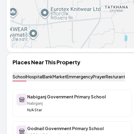
Places Near This Property
School
Hospital
Bank
Market
Emmergency
Prayer
Resturant
Nabiganj Government Primary School
Nabiganj
N/A Star
Godnail Government Primary School