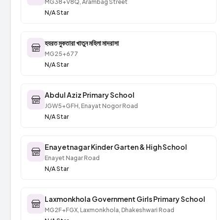
MG38+V8Q, Arambag Street
N/A Star
হযরত মুকতারা খাতুন মহিলা মাদরাসা
MG25+677
N/A Star
Abdul Aziz Primary School
JGW5+GFH, Enayat Nogor Road
N/A Star
Enayetnagar Kinder Garten & High School
Enayet Nagar Road
N/A Star
Laxmonkhola Government Girls Primary School
MG2F+FGX, Laxmonkhola, Dhakeshwari Road