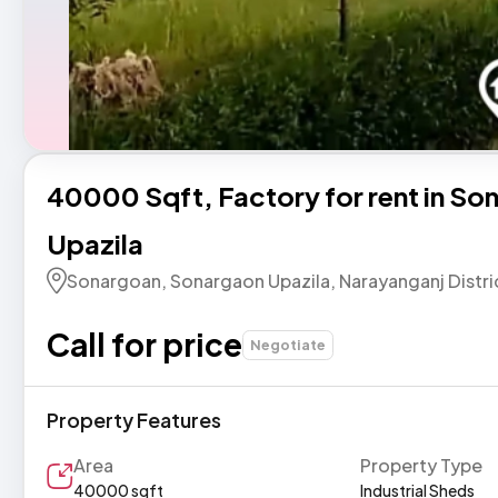
s, sellers, and renters through
Check the details carefully, includi
l messaging system. This adds a
descriptions, photos, and contact i
keeps your personal contact
anything seems unclear, request addi
til you feel comfortable sharing
images from the advertiser.
40000 Sqft,​ Factory for rent in S
Upazila
Sonargoan, Sonargaon Upazila, Narayanganj Distri
Call for price
Negotiate
Property Features
Area
Property Type
40000 sqft
Industrial Sheds