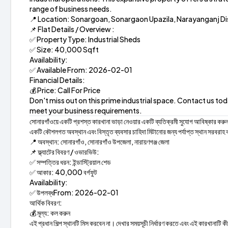
range of business needs.
📍 Location: Sonargoan, Sonargaon Upazila, Narayanganj Dis
📌 Flat Details / Overview :
✅ Property Type: Industrial Sheds
✅ Size: 40,000 Sqft
Availability:
✅ Available From: 2026-02-01
Financial Details:
💰 Price: Call For Price
Don't miss out on this prime industrial space. Contact us to
meet your business requirements.
সোনারগাঁওয়ে একটি প্রশস্ত কারখানা ভাড়া নেওয়ার একটি ব্যতিক্রমী সুযোগ আবিষ্কার করুন, 
একটি কৌশলগত অবস্থান এবং বিস্তৃত ব্যবসার চাহিদা মিটানোর জন্য পর্যাপ্ত স্থান সরবরাহ
📍 অবস্থান: সোনারগাঁও, সোনারগাঁও উপজেলা, নারায়ণগঞ্জ জেলা
📌 ফ্ল্যাটের বিবরণ / ওভারভিউ:
✅ সম্পত্তির ধরন: ইন্ডাস্ট্রিয়াল শেড
✅ আকার: 40,000 বর্গফুট
Availability:
✅ উপলব্ধFrom: 2026-02-01
আর্থিক বিবরণ:
💰 মূল্য: কল করুন
এই প্রধান শিল্প স্থানটি মিস করবেন না। দেখার সময়সূচী নির্ধারণ করতে এবং এই কারখানাট