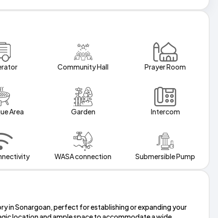
rator
Community Hall
Prayer Room
ue Area
Garden
Intercom
nnectivity
WASA connection
Submersible Pump
ory in Sonargoan, perfect for establishing or expanding your
rategic location and ample space to accommodate a wide