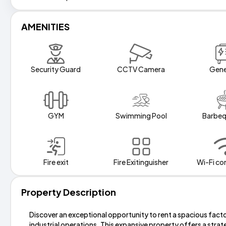
AMENITIES
Security Guard
CCTV Camera
Gene
GYM
Swimming Pool
Barbeq
Fire exit
Fire Exitinguisher
Wi-Fi co
Property Description
Discover an exceptional opportunity to rent a spacious fact
industrial operations. This expansive property offers a st