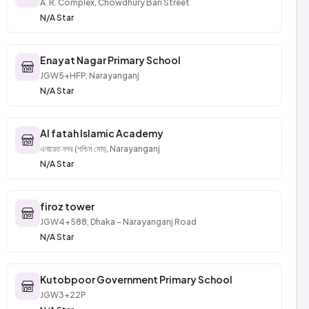
A. R. Complex, Chowdhury Bari Street
N/A Star
Enayat Nagar Primary School
JGW5+HFP, Narayanganj
N/A Star
Al fatah Islamic Academy
এনায়েত নগর (পশ্চিম মোড়, Narayanganj
N/A Star
firoz tower
JGW4+588, Dhaka - Narayanganj Road
N/A Star
Kutobpoor Government Primary School
JGW3+22P