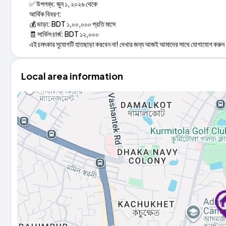
✅ উপলব্ধ: জুন ১, ২০২৬ থেকে
আর্থিক বিবরণ:
💰 ভাড়া: BDT ১,০০,০০০ প্রতি মাসে
🧾 সার্ভিস চার্জ: BDT ১২,০০০
এই চমৎকার সুযোগটি হাতছাড়া করবেন না! দেখার জন্য আজই আমাদের সাথে যোগাযোগ করু
Local area information