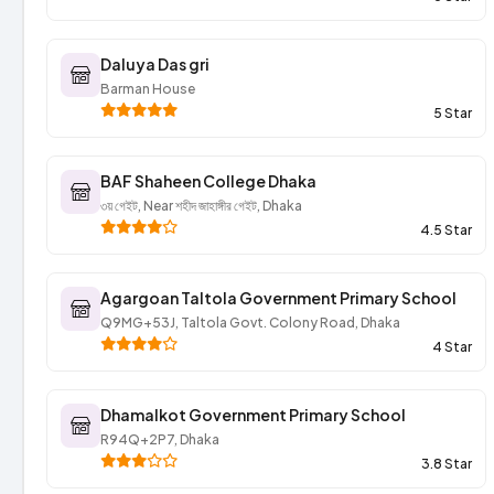
Daluya Das gri
Barman House
5 Star
BAF Shaheen College Dhaka
৩য় গেইট, Near শহীদ জাহাঙ্গীর গেইট, Dhaka
4.5 Star
Agargoan Taltola Government Primary School
Q9MG+53J, Taltola Govt. Colony Road, Dhaka
4 Star
Dhamalkot Government Primary School
R94Q+2P7, Dhaka
3.8 Star