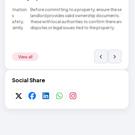
ation.
Before committing to a property, ensure the seller or
Do not
landlord provides valid ownership documents. Verify
until 
ty,
these with local authorities to confirm there are no
finali
ily
disputes or legal issues tied to the property.
paymen
transa
View all
Social Share