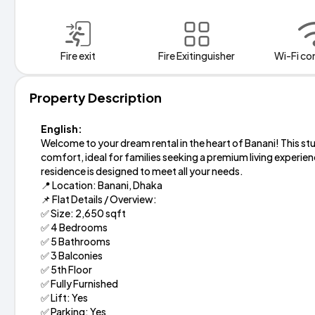
Fire exit
Fire Exitinguisher
Wi-Fi co
Property Description
English:
Welcome to your dream rental in the heart of Banani! This st
comfort, ideal for families seeking a premium living experi
residence is designed to meet all your needs.
📍 Location: Banani, Dhaka
📌 Flat Details / Overview:
✅ Size: 2,650 sqft
✅ 4 Bedrooms
✅ 5 Bathrooms
✅ 3 Balconies
✅ 5th Floor
✅ Fully Furnished
✅ Lift: Yes
✅ Parking: Yes