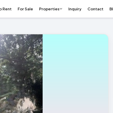
o Rent
For Sale
Properties
Inquiry
Contact
B