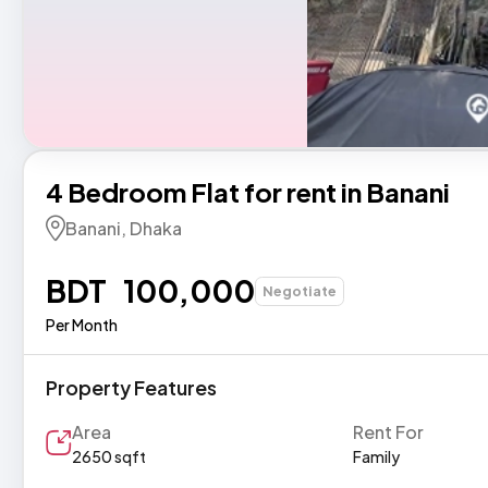
, sellers, and renters through
Check the details carefully, includin
 messaging system. This adds a
descriptions, photos, and contact in
eeps your personal contact
anything seems unclear, request addit
l you feel comfortable sharing
images from the advertiser.
4 Bedroom Flat for rent in Banani
Banani, Dhaka
BDT 100,000
Negotiate
Per Month
Property Features
Area
Rent For
2650 sqft
Family