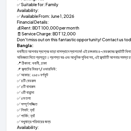
✅ Suitable for: Family
Availability:
✅ Available From: June 1, 2026
Financial Details:
💰 Rent: BDT 100,000 per month
🧾 Service Charge: BDT 12,000
Don't miss out on this fantastic opportunity! Contact us tod
Bangla:
বনানীতে আপনার স্বপ্নের ভাড়া বাসস্থানে স্বাগতম! এই চমৎকার ৪-বেডরুমের ফ্ল্যাটটি বিল
অভিজ্ঞতা দিতে প্রস্তুত। প্রশস্ত ঘর এবং আধুনিক সুবিধা সহ, এই ফ্ল্যাটটি আপনার সমস্ত 
📍 ঠিকানা: বনানী, ঢাকা
📌 ফ্ল্যাটের বিবরণ / ওভারভিউ:
✅ আকার: ২৬৫০ বর্গফুট
✅ ৪টি বেডরুম
✅ ৫টি বাথরুম
✅ ৩টি বারান্দা
✅ ৫ম তলা
✅ সম্পূর্ণ সজ্জিত
✅ লিফট: হ্যাঁ
✅ পার্কিং: হ্যাঁ
✅ শুধুমাত্র পরিবারের জন্য
Availability: