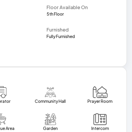
Floor Available On
5th Floor
Furnished
Fully Furnished
rator
Community Hall
Prayer Room
ue Area
Garden
Intercom