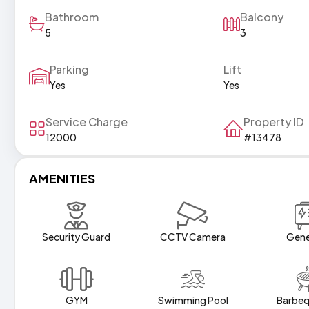
Bathroom
Balcony
5
3
Parking
Lift
Yes
Yes
Service Charge
Property ID
12000
#13478
AMENITIES
Security Guard
CCTV Camera
Gene
GYM
Swimming Pool
Barbeq