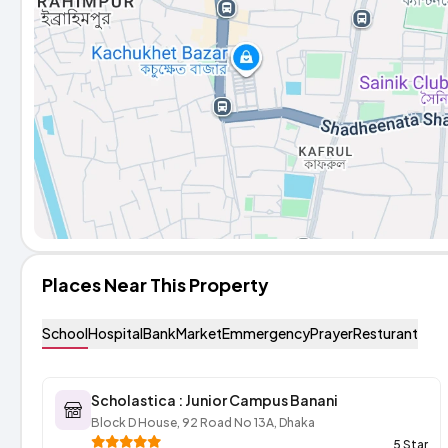
Places Near This Property
School
Hospital
Bank
Market
Emmergency
Prayer
Resturant
Scholastica : Junior Campus Banani
Block D House, 92 Road No 13A, Dhaka
5 Star