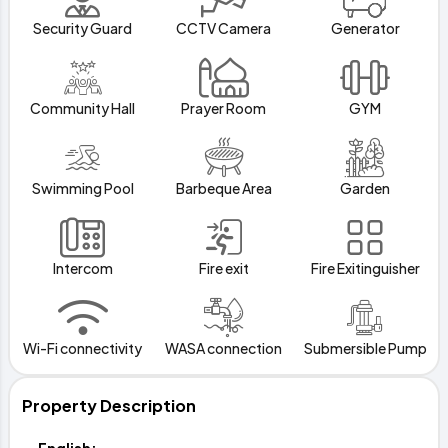
Security Guard
CCTV Camera
Generator
Community Hall
Prayer Room
GYM
Swimming Pool
Barbeque Area
Garden
Intercom
Fire exit
Fire Exitinguisher
Wi-Fi connectivity
WASA connection
Submersible Pump
Property Description