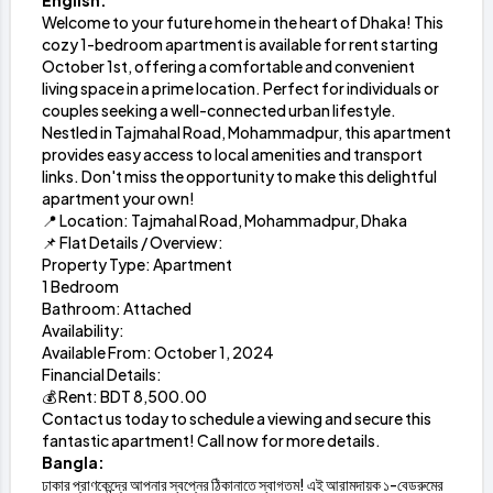
English:
Welcome to your future home in the heart of Dhaka! This
cozy 1-bedroom apartment is available for rent starting
October 1st, offering a comfortable and convenient
living space in a prime location. Perfect for individuals or
couples seeking a well-connected urban lifestyle.
Nestled in Tajmahal Road, Mohammadpur, this apartment
provides easy access to local amenities and transport
links. Don't miss the opportunity to make this delightful
apartment your own!
📍 Location: Tajmahal Road, Mohammadpur, Dhaka
📌 Flat Details / Overview:
Property Type: Apartment
1 Bedroom
Bathroom: Attached
Availability:
Available From: October 1, 2024
Financial Details:
💰 Rent: BDT 8,500.00
Contact us today to schedule a viewing and secure this
fantastic apartment! Call now for more details.
Bangla:
ঢাকার প্রাণকেন্দ্রে আপনার স্বপ্নের ঠিকানাতে স্বাগতম! এই আরামদায়ক ১-বেডরুমের