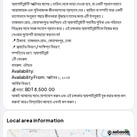
অ্যাপার্টমেন্টটি অক্টোবর মাসের ১ তারিখ থেকে ভাড়া দেওয়া হবে, যা একটি প্রধান স্থানে
আরামদায়ক এবং সুবিধাজনক জীবনযাপনের প্রস্তাব দেয়। ব্যক্তি বা দম্পতি যারা একটি
ভালোভাবে সংযুক্ত শহুরে জীবনধারা খুঁজছেন তাদের জন্য এটি উপযুক্ত।
তাজমহল রোড, মোহাম্মদপুরে অবস্থিত এই অ্যাপার্টমেন্টটি স্থানীয় সুবিধা এবং পরিবহন
লিঙ্কের সাথে সহজ সংযোগ প্রদান করে। এই চমৎকার অ্যাপার্টমেন্টটিকে নিজের করে
নেওয়ার সুযোগটি হাতছাড়া করবেন না!
📍 ঠিকানা: তাজমহল রোড, মোহাম্মদপুর, ঢাকা
📌 ফ্ল্যাটের বিবরণ / সংক্ষিপ্ত বিবরণ:
সম্পত্তির ধরণ: অ্যাপার্টমেন্ট
১টি বেডরুম
বাথরুম: এটাচড
Availability:
Availability From: অক্টোবর ১, ২০২৪
আর্থিক বিবরণ:
💰 ভাড়া: BDT 8,500.00
আজই আমাদের সাথে যোগাযোগ করুন এবং এই চমৎকার অ্যাপার্টমেন্টটি বুক করার জন্য কল
করুন! আরও বিস্তারিত জানতে এখনই কল করুন।
Local area information