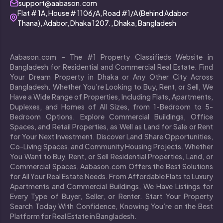
support@aabason.com
Flat # 1A, House # 1106/A, Road #1/A (Behind Adabor
Thana), Adabor, Dhaka 1207., Dhaka, Bangladesh
Aabason.com – The #1 Property Classifieds Website in
Bangladesh for Residential and Commercial Real Estate. Find
Your Dream Property in Dhaka or Any Other City Across
Bangladesh. Whether You’re Looking to Buy, Rent, or Sell, We
Have a Wide Range of Properties, Including Flats, Apartments,
Duplexes, and Homes of All Sizes, from 1-Bedroom to 5-
Bedroom Options. Explore Commercial Buildings, Office
Spaces, and Retail Properties, as Well as Land for Sale or Rent
for Your Next Investment. Discover Land Share Opportunities,
Co-Living Spaces, and Community Housing Projects. Whether
You Want to Buy, Rent, or Sell Residential Properties, Land, or
Commercial Spaces, Aabason.com Offers the Best Solutions
for All Your Real Estate Needs. From Affordable Flats to Luxury
Apartments and Commercial Buildings, We Have Listings for
Every Type of Buyer, Seller, or Renter. Start Your Property
Search Today With Confidence, Knowing You’re on the Best
Platform for Real Estate in Bangladesh.