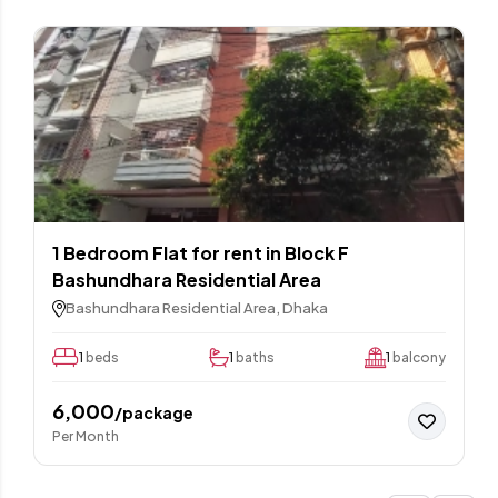
1 Bedroom Flat for rent in Block F
Bashundhara Residential Area
Bashundhara Residential Area, Dhaka
1
beds
1
baths
1
balcony
6,000
/package
Per Month