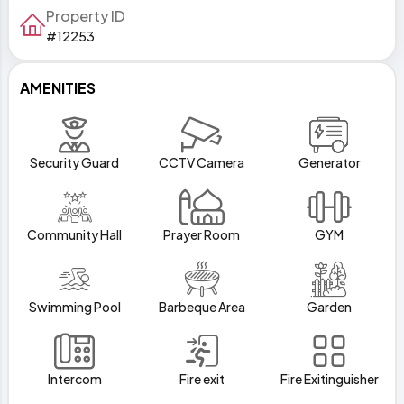
Property ID
#12253
AMENITIES
Security Guard
CCTV Camera
Generator
Community Hall
Prayer Room
GYM
Swimming Pool
Barbeque Area
Garden
Intercom
Fire exit
Fire Exitinguisher