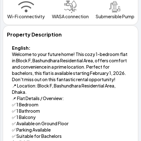
Wi-Fi connectivity
WASA connection
Submersible Pump
Property Description
English:
Welcome to your future home! This cozy 1-bedroom flat
in Block F, Bashundhara Residential Area, offers comfort
and convenience in a prime location. Perfect for
bachelors, this flat is available starting February 1, 2026.
Don't miss out on this fantastic rental opportunity!
📍 Location: Block F, Bashundhara Residential Area,
Dhaka.
📌 Flat Details / Overview:
✅ 1 Bedroom
✅ 1 Bathroom
✅ 1 Balcony
✅ Available on Ground Floor
✅ Parking Available
✅ Suitable for Bachelors