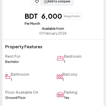
Add to compare
BDT 6,000
Negotiate
Per Month
Available from
01 February 2026
Property Features
Rent For
Bedroom
Bachelor
1
Bathroom
Balcony
1
1
Floor Available On
Parking
Ground Floor
Yes