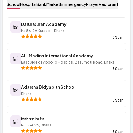
School
Hospital
Bank
Market
Emmergency
Prayer
Resturant
Darul Quran Academy
Ka 86, 2A Kuratolii, Dhaka
5 Star
AL-Madina International Academy
East Side of Appollo Hospital, Basumoti Road, Dhaka
5 Star
Adarsha Bidyapith School
Dhaka
5 Star
হিসাব রক্ষণ অফিস
RCJF+CPV, Dhaka
5 Star