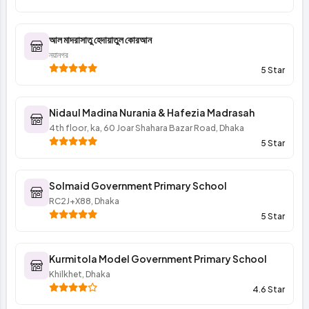
আল মাদরাসাতু হেদায়াতুল কোরআন
নয়ানগর
5 Star
Nidaul Madina Nurania & Hafezia Madrasah
4th floor, ka, 60 Joar Shahara Bazar Road, Dhaka
5 Star
Solmaid Government Primary School
RC2J+X88, Dhaka
5 Star
Kurmitola Model Government Primary School
Khilkhet, Dhaka
4.6 Star