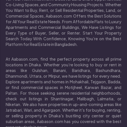
Co-Living Spaces, and Community Housing Projects. Whether
You Want to Buy, Rent, or Sell Residential Properties, Land, or
Commercial Spaces, Aabason.com Offers the Best Solutions
for All Your Real Estate Needs. From Affordable Flats to Luxury
Apartments and Commercial Buildings, We Have Listings for
Every Type of Buyer, Seller, or Renter. Start Your Property
Search Today With Confidence, Knowing You’re on the Best
Platform for Real Estate in Bangladesh.
At Aabason.com, find the perfect property across all prime
locations in Dhaka. Whether you’re looking to buy or rent in
areas like Gulshan, Banani, Baridhara, Bashundhara,
Dhanmondi, Uttara, or Mirpur, we have listings for every need.
Explore apartments and homes in Mohakhali, Tejgaon, Badda,
or find commercial spaces in Motijheel, Karwan Bazar, and
Paltan. For those seeking serene residential neighborhoods,
check out listings in Shantinagar, Malibagh, Lalmatia, or
Niketan. We also have properties in up-and-coming areas like
Jatrabari, Wari, and Agargaon. Whether it's for buying, renting,
or selling property in Dhaka's bustling city center or quiet
suburban areas, Aabason.com has you covered with the best
property deals in town.