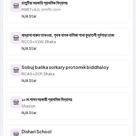
চাতুটিয়া সরকারি প্রাথমিক বিদ্যালয়
MXR7+6JJ, আলমগীর হোসেন
N/A Star
মাদ্রাসা দারুত তাকওয়া, পৃথক বালক বালিকা শাখা কুড়াতলী পূর্বপাড়া ঢাকা
RCCG+V2W, Dhaka
N/A Star
Sobuj balika sorkary protomik biddhaloy
RC4G+2CP, Dhaka
N/A Star
১০ নং শাসন সরকারী প্রাথমিক বিদ্যালয়
Shason
N/A Star
Dishari School