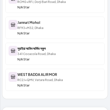
RCMG+RFJ, Dorji Bari Road, Dhaka
N/A Star
Jannat Mohol
RF93+M32, Dhaka
N/A Star
সুরাইয়া আমিন অর্কিড স্কুল
341 Cocacola Road, Dhaka
N/A Star
WEST BADDA ALIR MOR
RC2J+QMV, Vatara Road, Dhaka
N/A Star