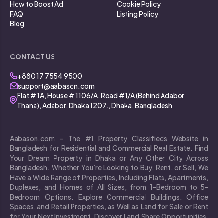
How to Boost Ad
Cookie Policy
FAQ
Listing Policy
Blog
CONTACT US
+880 17 7554 9500
support@aabason.com
Flat # 1A, House # 1106/A, Road #1/A (Behind Adabor
Thana), Adabor, Dhaka 1207., Dhaka, Bangladesh
Aabason.com – The #1 Property Classifieds Website in
Bangladesh for Residential and Commercial Real Estate. Find
Your Dream Property in Dhaka or Any Other City Across
Bangladesh. Whether You’re Looking to Buy, Rent, or Sell, We
Have a Wide Range of Properties, Including Flats, Apartments,
Duplexes, and Homes of All Sizes, from 1-Bedroom to 5-
Bedroom Options. Explore Commercial Buildings, Office
Spaces, and Retail Properties, as Well as Land for Sale or Rent
for Your Next Investment. Discover Land Share Opportunities,