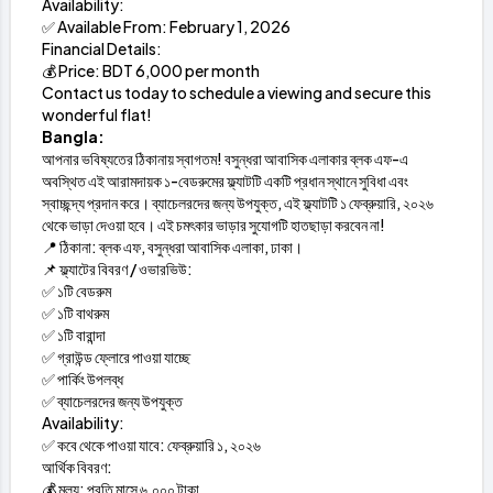
Availability:
✅ Available From: February 1, 2026
Financial Details:
💰 Price: BDT 6,000 per month
Contact us today to schedule a viewing and secure this
wonderful flat!
Bangla:
আপনার ভবিষ্যতের ঠিকানায় স্বাগতম! বসুন্ধরা আবাসিক এলাকার ব্লক এফ-এ
অবস্থিত এই আরামদায়ক ১-বেডরুমের ফ্ল্যাটটি একটি প্রধান স্থানে সুবিধা এবং
স্বাচ্ছন্দ্য প্রদান করে। ব্যাচেলরদের জন্য উপযুক্ত, এই ফ্ল্যাটটি ১ ফেব্রুয়ারি, ২০২৬
থেকে ভাড়া দেওয়া হবে। এই চমৎকার ভাড়ার সুযোগটি হাতছাড়া করবেন না!
📍 ঠিকানা: ব্লক এফ, বসুন্ধরা আবাসিক এলাকা, ঢাকা।
📌 ফ্ল্যাটের বিবরণ / ওভারভিউ:
✅ ১টি বেডরুম
✅ ১টি বাথরুম
✅ ১টি বারান্দা
✅ গ্রাউন্ড ফ্লোরে পাওয়া যাচ্ছে
✅ পার্কিং উপলব্ধ
✅ ব্যাচেলরদের জন্য উপযুক্ত
Availability:
✅ কবে থেকে পাওয়া যাবে: ফেব্রুয়ারি ১, ২০২৬
আর্থিক বিবরণ:
💰 মূল্য: প্রতি মাসে ৬,০০০ টাকা